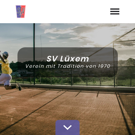
Startseite
Aktuelles
SV Lüxem
Termine
Verein mit Tradition von 1970
Geschichte
Jugend
Training
Vorstand
Dokumente