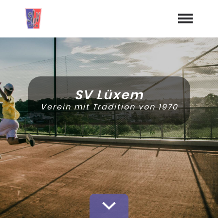
Startseite
Aktuelles
SV Lüxem
Termine
Verein mit Tradition von 1970
Geschichte
Jugend
Training
Vorstand
Dokumente