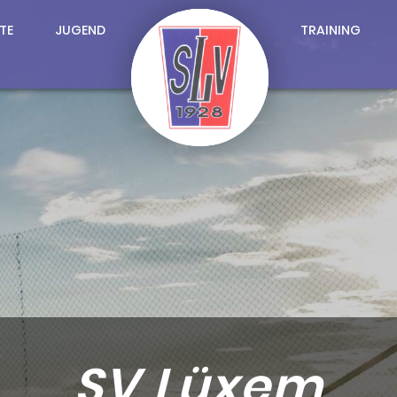
TE
JUGEND
TRAINING
SV Lüxem